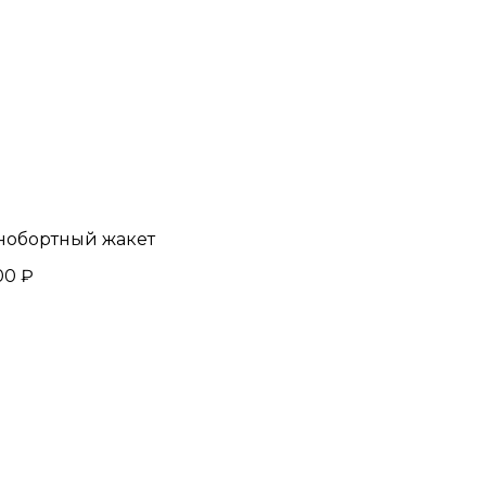
обортный жакет
00 ₽