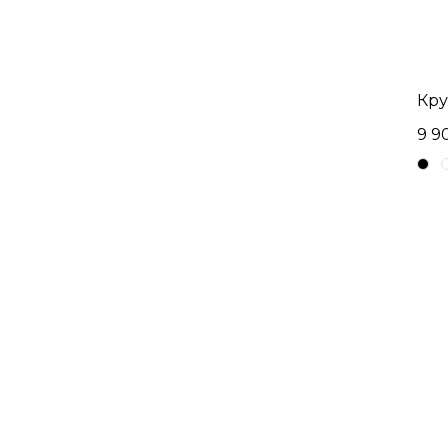
Кру
9 9