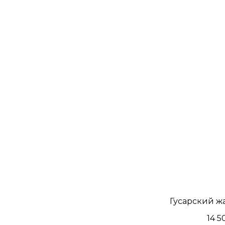
Гусарский ж
14 5